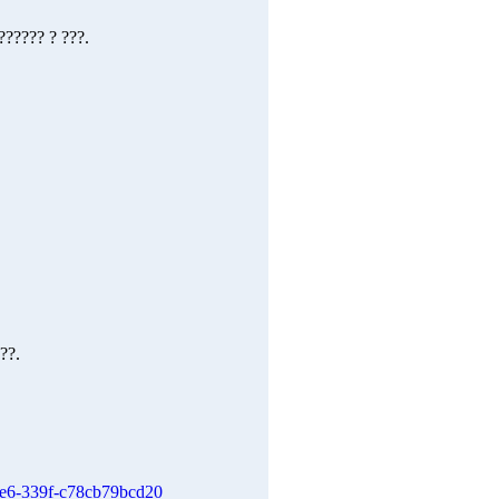
?????? ? ???.
??.