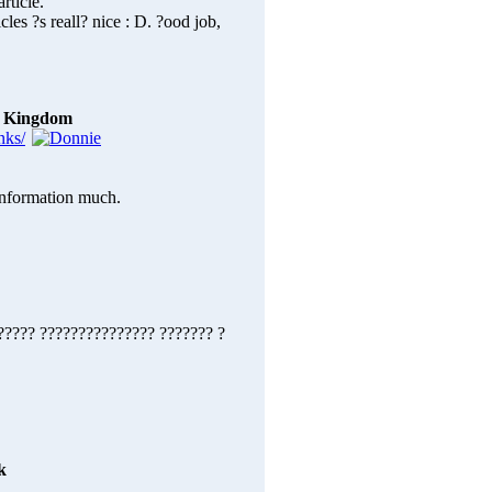
rticle.
cles ?s reall? nice : D. ?ood job,
d Kingdom
information much.
????? ??????????????? ??????? ?
k