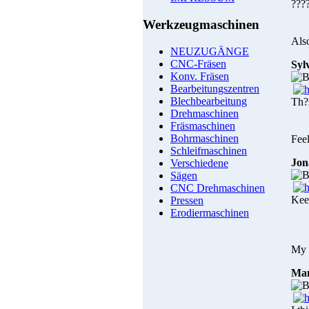
???
Werkzeugmaschinen
Als
NEUZUGÄNGE
CNC-Fräsen
Syl
Konv. Fräsen
Bearbeitungszentren
Blechbearbeitung
Th?s
Drehmaschinen
Fräsmaschinen
Bohrmaschinen
Feel
Schleifmaschinen
Jon
Verschiedene
Sägen
CNC Drehmaschinen
Kee
Pressen
Erodiermaschinen
My 
Man