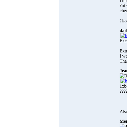
I th
?ut 
che
?lso
dai
Exce
Extr
I wa
Tha
Jea
1xb
????
Also
Mer