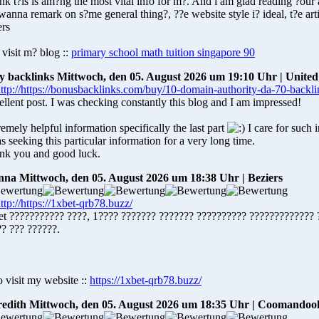
ink t?is is am?ng the most vital info for m?. And i am glad reading ?our a
wanna remark on s?me general thing?, ??e website style i? ideal, t?e arti
ers
 visit m? blog ::
primary school math tuition singapore 90
ly backlinks
Mittwoch, den 05. August 2026 um 19:10 Uhr | Unite
llent post. I was checking constantly this blog and I am impressed!
emely helpful information specifically the last part
I care for such 
s seeking this particular information for a very long time.
nk you and good luck.
nna
Mittwoch, den 05. August 2026 um 18:38 Uhr | Beziers
et ??????????? ????, 1???? ??????? ??????? ?????????? ????????????? 
? ??? ??????.
 visit my website ::
https://1xbet-qrb78.buzz/
edith
Mittwoch, den 05. August 2026 um 18:35 Uhr | Coomandoo