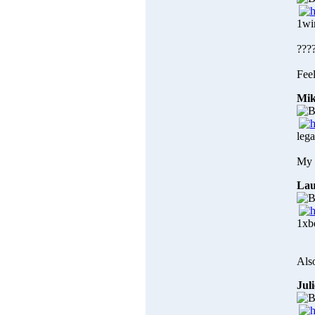
1wi
???
Feel
Mik
lega
My 
Lau
1xb
Also
Jul