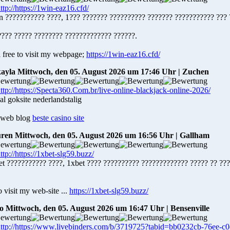
n ??????????? ????, 1??? ??????? ?????????? ??????? ??????????? ??? 
???? ????? ???????? ????????????? ??????.
 free to visit my webpage;
https://1win-eaz16.cfd/
ayla
Mittwoch, den 05. August 2026 um 17:46 Uhr | Zuchen
al goksite nederlandstalig
web blog
beste casino site
ren
Mittwoch, den 05. August 2026 um 16:56 Uhr | Gallham
et ??????????? ????, 1xbet ???? ?????????? ????????????? ????? ?? ???
 visit my web-site ...
https://1xbet-slg59.buzz/
io
Mittwoch, den 05. August 2026 um 16:47 Uhr | Bensenville